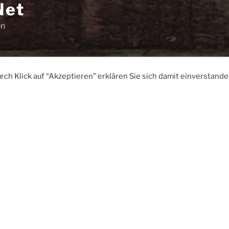
Net
en
PA
Download
Impressum
Datenschutzerklärung
h Klick auf “Akzeptieren” erklären Sie sich damit einverstande
TEC4Home.Net RPA
TEC4Home.Net RPA (Robotic Process Aut
System zur Automatisierung von Prozess
modularen Aufbau und der Erweiterbarke
Skripte sind vielfältige Aktivitäten realis